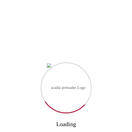
August 11, 2024
No Comments
The Importance of Intrinsic
Motivation for Students
Q Proin faucibus nec mauris a sodales, sed elementum mi
tincidunt. Sed eget viverra egestas nisi in consequat. Fusce sodales
augue a accumsan. Cras sollicitudin, ipsum eget blandit pulvinar.
Integer tincidunt. Cras dapibus. Vivamus elementum semper nisi.
Aenean vulputate eleifend tellus. Aenean leo ligula, porttitor eu.
Proin faucibus nec mauris a sodales, sed elementum mi […]
Loading
Read More